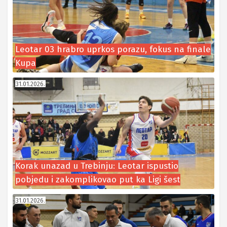
Leotar 03 hrabro uprkos porazu, fokus na finale
Kupa
31.01.2026.
Korak unazad u Trebinju: Leotar ispustio
pobjedu i zakomplikovao put ka Ligi šest
31.01.2026.