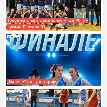
Требиње слави шампионке – Куп РС је у
рукама Леотара 03
04.02.2026.
„Малене“ пишу историју
31.01.2026.