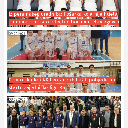
Iz pera našeg urednika: Košarka koja nije htjela
da umre – priča o bilećkim borcima i Hercegovcu
09.02.2026.
Pioniri i kadeti KK Leotar zabilježili pobjede na
startu zajedničke lige RS
08.02.2026.