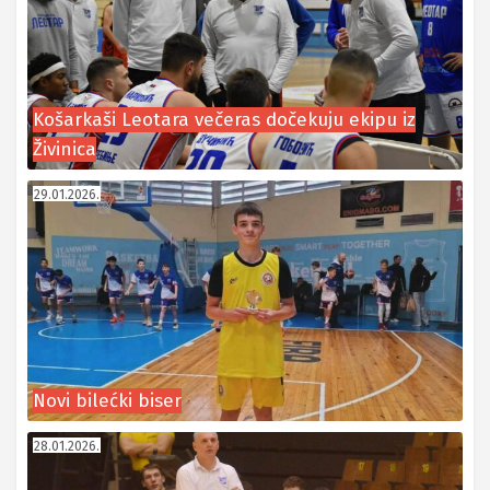
Košarkaši Leotara večeras dočekuju ekipu iz
Živinica
29.01.2026.
Novi bilećki biser
28.01.2026.