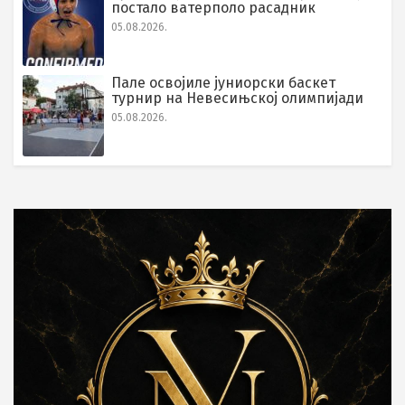
постало ватерполо расадник
05.08.2026.
Пале освојиле јуниорски баскет
турнир на Невесињској олимпијади
05.08.2026.