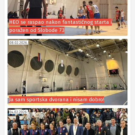
HEO se raspao nakon fantastičnog starta i
poražen od Slobode 73
08.02.2026.
Ja sam sportska dvorana i nisam dobro!
04.02.2026.