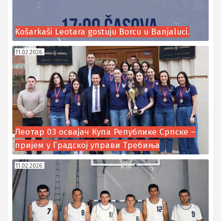
Košarkaši Leotara gostuju Borcu u Banjaluci.
11.02.2026.
Леотар 03 освајач Купа Републике Српске –
пријем у Градској управи Требиња
11.02.2026.