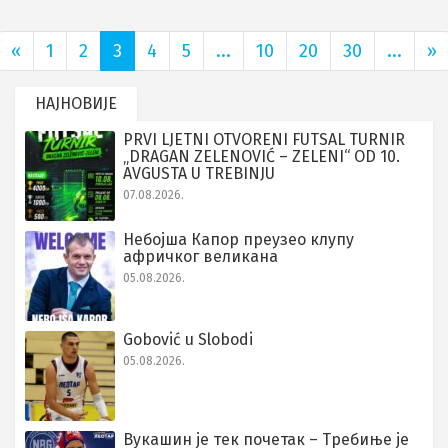
«
1
2
3
4
5
...
10
20
30
...
»
НАЈНОВИЈЕ
PRVI LJETNI OTVORENI FUTSAL TURNIR
„DRAGAN ZELENOVIĆ – ZELENI“ OD 10.
AVGUSTA U TREBINJU
07.08.2026.
Небојша Капор преузео клупу
афричког великана
05.08.2026.
Gobović u Slobodi
05.08.2026.
Вукашин је тек почетак – Требиње је