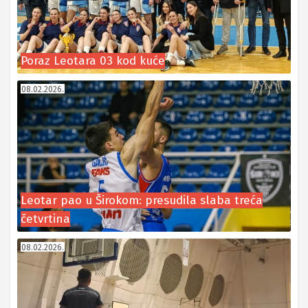
Poraz Leotara 03 kod kuće
08.02.2026.
Leotar pao u Širokom: presudila slaba treća
četvrtina
08.02.2026.