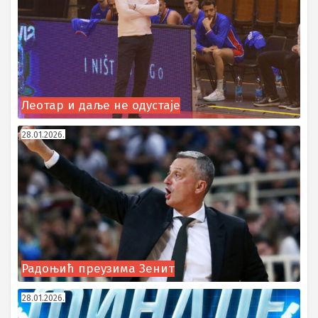
Леотар и даље не одустаје
28.01.2026.
Радоњић преузима Зенит
28.01.2026.