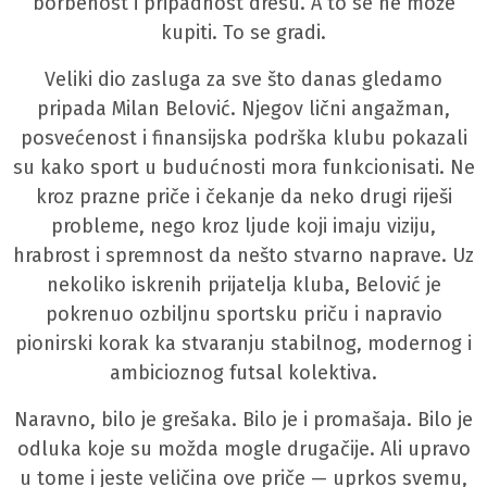
borbenost i pripadnost dresu. A to se ne može
kupiti. To se gradi.
Veliki dio zasluga za sve što danas gledamo
pripada Milan Belović. Njegov lični angažman,
posvećenost i finansijska podrška klubu pokazali
su kako sport u budućnosti mora funkcionisati. Ne
kroz prazne priče i čekanje da neko drugi riješi
probleme, nego kroz ljude koji imaju viziju,
hrabrost i spremnost da nešto stvarno naprave. Uz
nekoliko iskrenih prijatelja kluba, Belović je
pokrenuo ozbiljnu sportsku priču i napravio
pionirski korak ka stvaranju stabilnog, modernog i
ambicioznog futsal kolektiva.
Naravno, bilo je grešaka. Bilo je i promašaja. Bilo je
odluka koje su možda mogle drugačije. Ali upravo
u tome i jeste veličina ove priče — uprkos svemu,