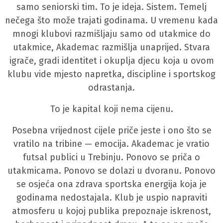
samo seniorski tim. To je ideja. Sistem. Temelj
nečega što može trajati godinama. U vremenu kada
mnogi klubovi razmišljaju samo od utakmice do
utakmice, Akademac razmišlja unaprijed. Stvara
igrače, gradi identitet i okuplja djecu koja u ovom
klubu vide mjesto napretka, discipline i sportskog
odrastanja.
To je kapital koji nema cijenu.
Posebna vrijednost cijele priče jeste i ono što se
vratilo na tribine — emocija. Akademac je vratio
futsal publici u Trebinju. Ponovo se priča o
utakmicama. Ponovo se dolazi u dvoranu. Ponovo
se osjeća ona zdrava sportska energija koja je
godinama nedostajala. Klub je uspio napraviti
atmosferu u kojoj publika prepoznaje iskrenost,