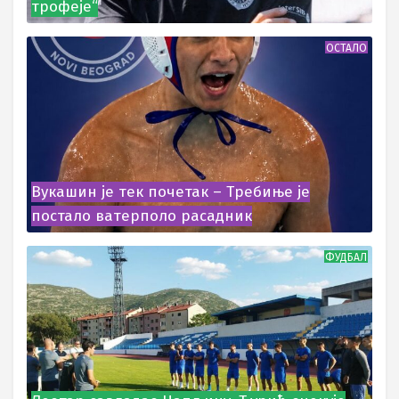
трофеје“
ОСТАЛО
Вукашин је тек почетак – Требиње је
постало ватерполо расадник
ФУДБАЛ