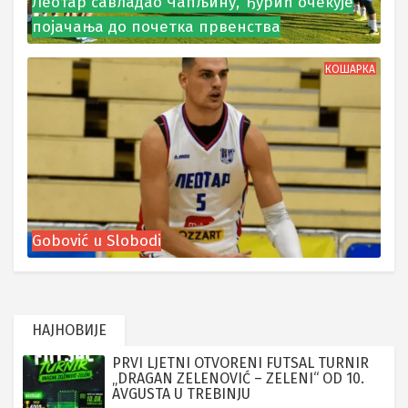
Леотар савладао Чапљину, Ђурић очекује
појачања до почетка првенства
КОШАРКА
Gobović u Slobodi
НАЈНОВИЈЕ
PRVI LJETNI OTVORENI FUTSAL TURNIR
„DRAGAN ZELENOVIĆ – ZELENI“ OD 10.
AVGUSTA U TREBINJU