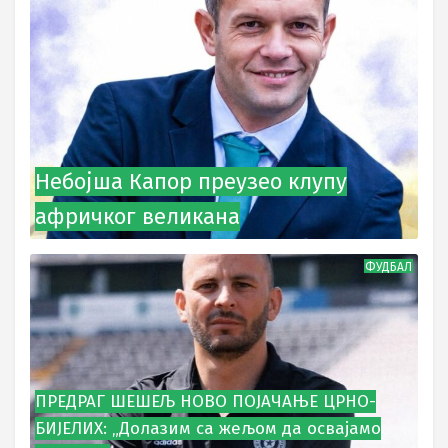
Небојша Капор преузео клупу
афричког великана
ФУДБАЛ
ПРЕДРАГ ШЕШЕЉ НОВО ПОЈАЧАЊЕ ЦРНО-
БИЈЕЛИХ: „Долазим са жељом да освајамо