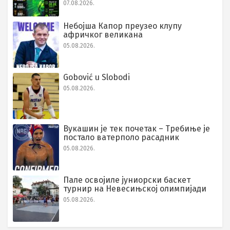
07.08.2026.
Небојша Капор преузео клупу
афричког великана
05.08.2026.
Gobović u Slobodi
05.08.2026.
Вукашин је тек почетак – Требиње је
постало ватерполо расадник
05.08.2026.
Пале освојиле јуниорски баскет
турнир на Невесињској олимпијади
05.08.2026.