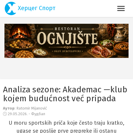
Херцег Спорт
Analiza sezone: Akademac —klub
kojem budućnost već pripada
Аутор
: Ratomir Mijanović
29.05.2026. - Фудбал
U moru sportskih priča koje često traju kratko,
ugase se poslije prve prepreke ili ostanu