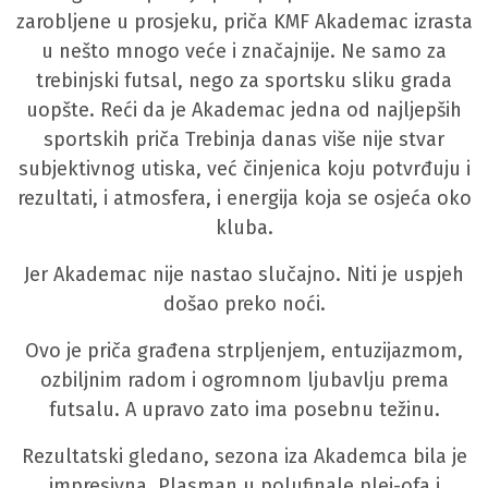
zarobljene u prosjeku, priča KMF Akademac izrasta
u nešto mnogo veće i značajnije. Ne samo za
trebinjski futsal, nego za sportsku sliku grada
uopšte. Reći da je Akademac jedna od najljepših
sportskih priča Trebinja danas više nije stvar
subjektivnog utiska, već činjenica koju potvrđuju i
rezultati, i atmosfera, i energija koja se osjeća oko
kluba.
Jer Akademac nije nastao slučajno. Niti je uspjeh
došao preko noći.
Ovo je priča građena strpljenjem, entuzijazmom,
ozbiljnim radom i ogromnom ljubavlju prema
futsalu. A upravo zato ima posebnu težinu.
Rezultatski gledano, sezona iza Akademca bila je
impresivna. Plasman u polufinale plej-ofa i