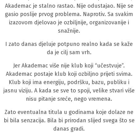
Akademac je stalno rastao. Nije odustajao. Nije se
gasio poslije prvog problema. Naprotiv. Sa svakim
izazovom djelovao je ozbiljnije, organizovanije i
snažnije.
I zato danas djeluje potpuno realno kada se kaže
da je cilj sam vrh.
Jer Akademac više nije klub koji “učestvuje”.
Akademac postaje klub koji ozbiljno prijeti svima.
Klub koji ima energiju, podršku, bazu, publiku i
jasnu viziju. A kada se sve to spoji, velike stvari više
nisu pitanje sreće, nego vremena.
Zato eventualna titula u godinama koje dolaze ne
bi bila senzacija. Bila bi prirodan slijed svega što se
danas gradi.