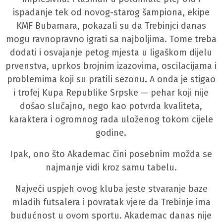
ispadanje tek od novog-starog šampiona, ekipe
KMF Bubamara, pokazali su da Trebinjci danas
mogu ravnopravno igrati sa najboljima. Tome treba
dodati i osvajanje petog mjesta u ligaškom dijelu
prvenstva, uprkos brojnim izazovima, oscilacijama i
problemima koji su pratili sezonu. A onda je stigao
i trofej Kupa Republike Srpske — pehar koji nije
došao slučajno, nego kao potvrda kvaliteta,
karaktera i ogromnog rada uloženog tokom cijele
godine.
Ipak, ono što Akademac čini posebnim možda se
najmanje vidi kroz samu tabelu.
Najveći uspjeh ovog kluba jeste stvaranje baze
mladih futsalera i povratak vjere da Trebinje ima
budućnost u ovom sportu. Akademac danas nije