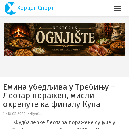
Херцег Спорт
Емина убедљива у Требињу –
Леотар поражен, мисли
окренуте ка финалу Купа
18.05.2026. - Фудбал
Фудбалерке Леотара поражене су јуче у