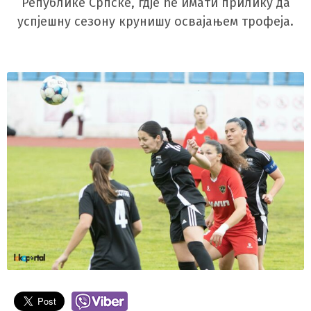
Републике Српске, гдје ће имати прилику да
успјешну сезону крунишу освајањем трофеја.