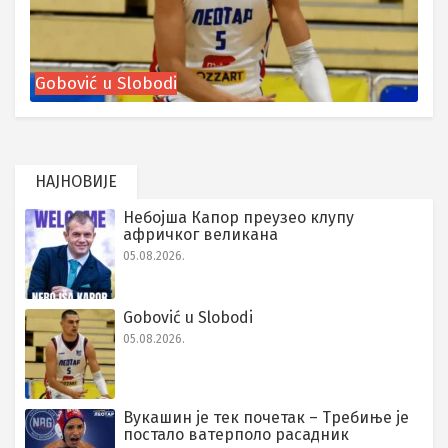
Gobović u Slobodi
НАЈНОВИЈЕ
Небојша Капор преузео клупу
афричког великана
05.08.2026.
Gobović u Slobodi
05.08.2026.
Вукашин је тек почетак – Требиње је
постало ватерполо расадник