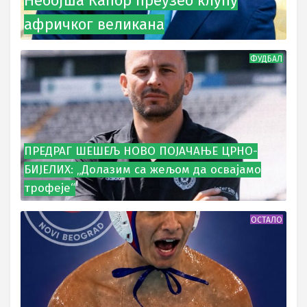
Небојша Капор преузео клупу
афричког великана
ФУДБАЛ
ПРЕДРАГ ШЕШЕЉ НОВО ПОЈАЧАЊЕ ЦРНО-
БИЈЕЛИХ: „Долазим са жељом да освајамо
трофеје“
ОСТАЛО