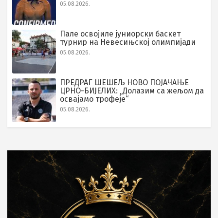
05.08.2026.
Пале освојиле јуниорски баскет
турнир на Невесињској олимпијади
05.08.2026.
ПРЕДРАГ ШЕШЕЉ НОВО ПОЈАЧАЊЕ
ЦРНО-БИЈЕЛИХ: „Долазим са жељом да
освајамо трофеје“
05.08.2026.