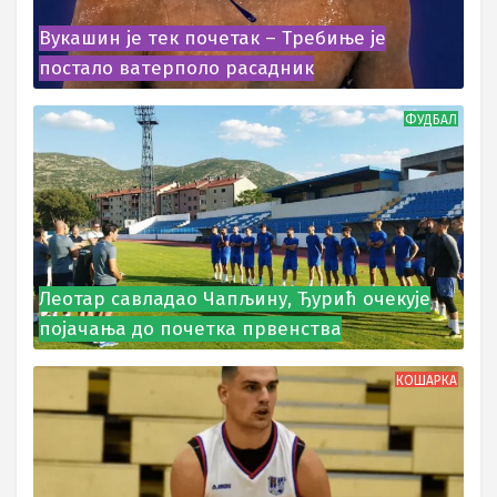
Вукашин је тек почетак – Требиње је
постало ватерполо расадник
ФУДБАЛ
Леотар савладао Чапљину, Ђурић очекује
појачања до почетка првенства
КОШАРКА