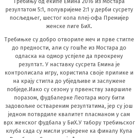
Требињу од екипе Емина 2016 из Мостара
резултатом 5:1, полувријеме 2:1 у дерби сусрету
посљедњег, шестог кола плеј-офа Премијер
женске лиге БиХ.
Требињке су добро отвориле меч и прве стигле
до предности, али су гошће из Мостара до
одласка на одмор успјеле да преокрену
резултат. У наставку сусрета Емина је
контролисала игру, користила своје прилике и
на крају стигла до убједљиве и заслужене
побједе.Иако су сезону у првенству завршиле
поразом, фудбалерке Леотара могу бити
задовољне оствареним резултатима, јер су још
једном потврдиле квалитет пласманом у сам
врх женског фудбала у БиХ.У табору требињског
клуба сада су мисли усмјерене ка финалу Купа