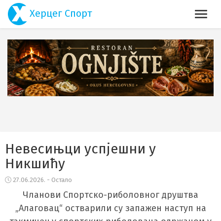
Херцег Спорт
Невесињци успјешни у
Никшићу
27.06.2026. - Остало
Чланови Спортско-риболовног друштва
„Алаговац“ остварили су запажен наступ на