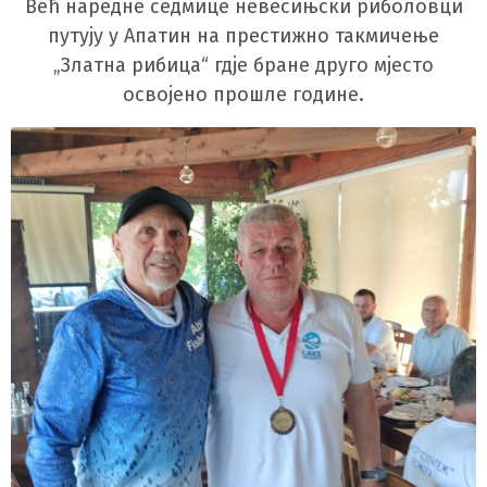
Већ наредне седмице невесињски риболовци
путују у Апатин на престижно такмичење
„Златна рибица“ гдје бране друго мјесто
освојено прошле године.