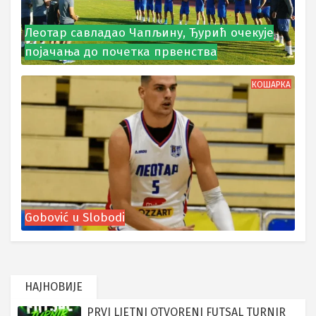
Леотар савладао Чапљину, Ђурић очекује
појачања до почетка првенства
КОШАРКА
Gobović u Slobodi
НАЈНОВИЈЕ
PRVI LJETNI OTVORENI FUTSAL TURNIR