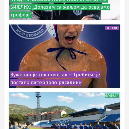
БИЈЕЛИХ: „Долазим са жељом да освајамо
трофеје“
ОСТАЛО
Вукашин је тек почетак – Требиње је
постало ватерполо расадник
ФУДБАЛ