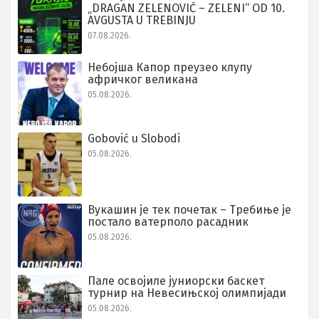
„DRAGAN ZELENOVIĆ – ZELENI“ OD 10.
AVGUSTA U TREBINJU
07.08.2026.
Небојша Капор преузео клупу
афричког великана
05.08.2026.
Gobović u Slobodi
05.08.2026.
Вукашин је тек почетак – Требиње је
постало ватерполо расадник
05.08.2026.
Пале освојиле јуниорски баскет
турнир на Невесињској олимпијади
05.08.2026.