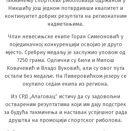
такмичењу спортских риболоваца одржаном у
Никшићу још једном потврдивши квалитет и
континуитет добрих резултата на регионалним
надметањима.
Члан невесињске екипе Горан Симеоновић у
појединачној конкуренцији освојио је друго
мјесто. Сребрну медаљу је заслужио уловом од
7250 грама. Одлични су били и Милош
Ковачевић и Владо Вуковић, али су овог пута
остали без медаље. На Ливеровићком језеру се
окупило седам екипа из региона.
Из СРД „Алаговац“ истичу да су задовољни
оствареним резултатима који им дају подстрек
за будућа такмичења и наставак успјешног рада
друштва на промоцији спортског риболова.