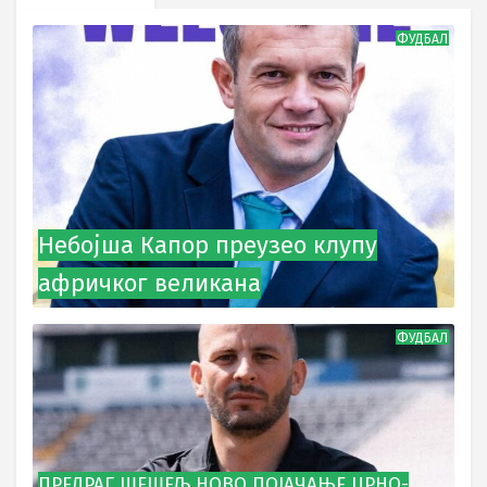
ФУДБАЛ
Небојша Капор преузео клупу
афричког великана
ФУДБАЛ
ПРЕДРАГ ШЕШЕЉ НОВО ПОЈАЧАЊЕ ЦРНО-