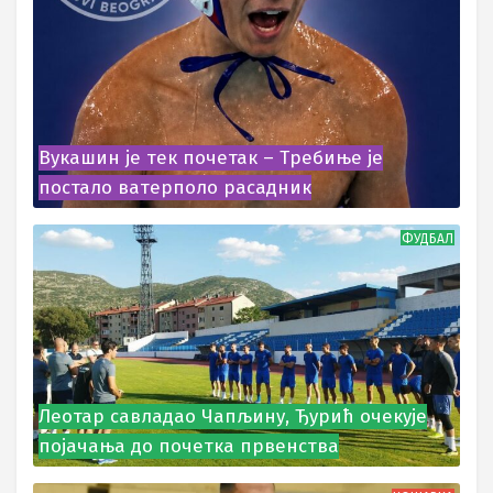
Вукашин је тек почетак – Требиње је
постало ватерполо расадник
ФУДБАЛ
Леотар савладао Чапљину, Ђурић очекује
појачања до почетка првенства