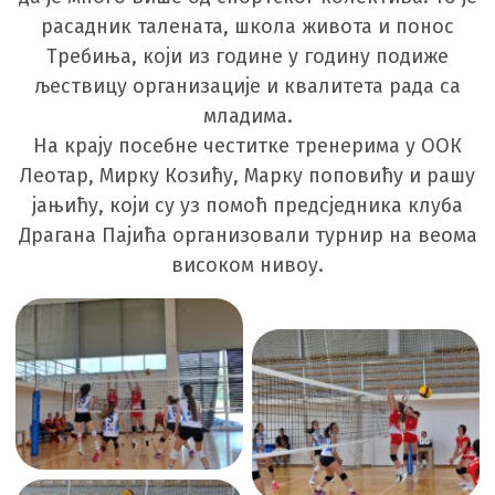
расадник талената, школа живота и понос
Требиња, који из године у годину подиже
љествицу организације и квалитета рада са
младима.
На крају посебне честитке тренерима у ООК
Леотар, Мирку Козићу, Марку поповићу и рашу
јањићу, који су уз помоћ предсједника клуба
Драгана Пајића организовали турнир на веома
високом нивоу.