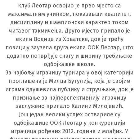
клуб Леотар освојио је прво мјесто са
максималним учинком, показавши квалитет,
дисциплину и шампионски карактер током
читавог такмичења. Друго мјесто припало је
екипи Водице из Хрватске, док је трећу
позицију заузела друга екипа ООК Леотар, што
додатно потврђује снагу и ширину требињске
одбојкашке школе.
За најбољу играчицу турнира у овој категорији
проглашена је Милца Бутулија, која је својим
играма одушевила публику и стручњаке, док је
признање за најперспективнију играчицу
заслужено припало Калини Милојевић.
Још један велики успјех оствариле су
одбојкашице ООК Леотар у конкуренцији
играчица рођених 2012. године и млађих. У