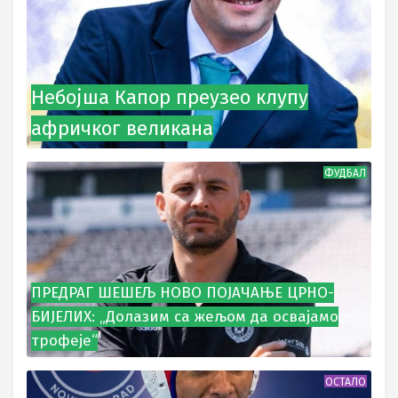
Небојша Капор преузео клупу
афричког великана
ФУДБАЛ
ПРЕДРАГ ШЕШЕЉ НОВО ПОЈАЧАЊЕ ЦРНО-
БИЈЕЛИХ: „Долазим са жељом да освајамо
трофеје“
ОСТАЛО