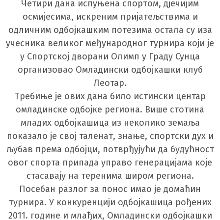
Четири дана испуњена спортом, дјечијим
осмијесима, искреним пријатељствима и
одличним одбојкашким потезима остала су иза
учесника великог међународног турнира који је
у Спортској дворани Олимп у Граду Сунца
организовао Омладински одбојкашки клуб
Леотар.
Требиње је ових дана било истински центар
омладинске одбојке региона. Више стотина
младих одбојкашица из неколико земаља
показало је свој таленат, знање, спортски дух и
љубав према одбојци, потврђујући да будућност
овог спорта припада управо генерацијама које
стасавају на теренима широм региона.
Посебан разлог за понос имао је домаћин
турнира. У конкуренцији одбојкашица рођених
2011. године и млађих, Омладински одбојкашки