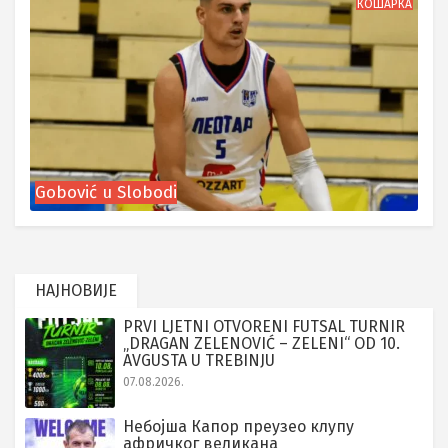
КОШАРКА
Gobović u Slobodi
НАЈНОВИЈЕ
PRVI LJETNI OTVORENI FUTSAL TURNIR
„DRAGAN ZELENOVIĆ – ZELENI“ OD 10.
AVGUSTA U TREBINJU
07.08.2026.
Небојша Капор преузео клупу
афричког великана