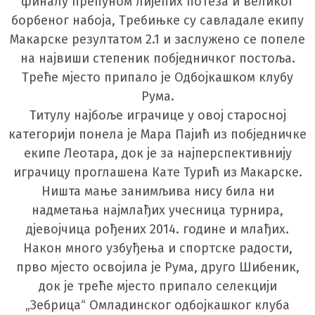
финалу препуном лијепих потеза и великог
борбеног набоја, Требињке су савладале екипу
Макарске резултатом 2.1 и заслужено се попеле
на највиши степеник побједничког постоља.
Треће мјесто припало је Одбојкашком клубу
Рума.
Титулу најбоље играчице у овој старосној
категорији понела је Мара Пајић из побједничке
екипе Леотара, док је за најперспективнију
играчицу проглашена Кате Турић из Макарске.
Ништа мање занимљива нису била ни
надметања најмлађих учесница турнира,
дјевојчица рођених 2014. године и млађих.
Након много узбуђења и спортске радости,
прво мјесто освојила је Рума, друго Шибеник,
док је треће мјесто припало селекцији
„Зебрица“ Омладинског одбојкашког клуба