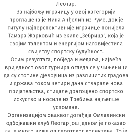
Леотар.
За најбољу играчицу у овој категорији
проглашена је Нина Анђелић из Руме, док је
титулу најперспективније играчице понијела
Тамара Жарковић из екипе „Зебрица“, која је
својим талентом и енергијом наговијестила
свијетлу спортску будућност.
Осим резултата, побједа и медаља, највећа
вриједност овог турнира огледа се у чињеници
да су стотине дјевојчица из различитих градова
и држава током четири дана стварале нова
пријатељства, стицале драгоцјено спортско
искуство и носиле из Требиња најљепше
успомене.
Организацијом оваквог догађаја Омладински
одбојкашки клуб Леотар још једном је показао
да је много више од спортског колектива. То је