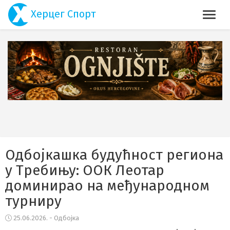
Херцег Спорт
Одбојкашка будућност региона
у Требињу: ООК Леотар
доминирао на међународном
турниру
25.06.2026. - Одбојка