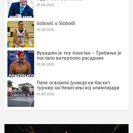
05.08.2026.
Gobović u Slobodi
05.08.2026.
Вукашин је тек почетак – Требиње је
постало ватерполо расадник
05.08.2026.
Пале освојиле јуниорски баскет
турнир на Невесињској олимпијади
05.08.2026.