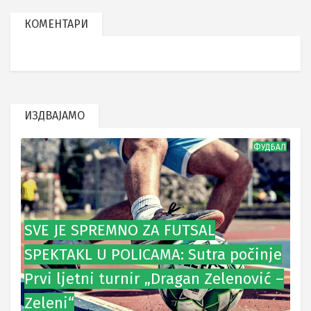
КОМЕНТАРИ
ИЗДВАЈАМО
ФУДБАЛ
SVE JE SPREMNO ZA FUTSAL
SPEKTAKL U POLICAMA: Sutra počinje
Prvi ljetni turnir „Dragan Zelenović –
Zeleni“