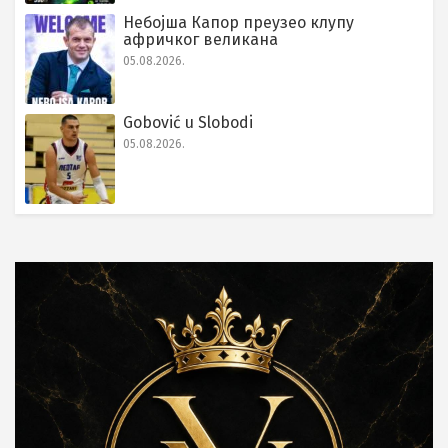
Небојша Капор преузео клупу
афричког великана
05.08.2026.
Gobović u Slobodi
05.08.2026.