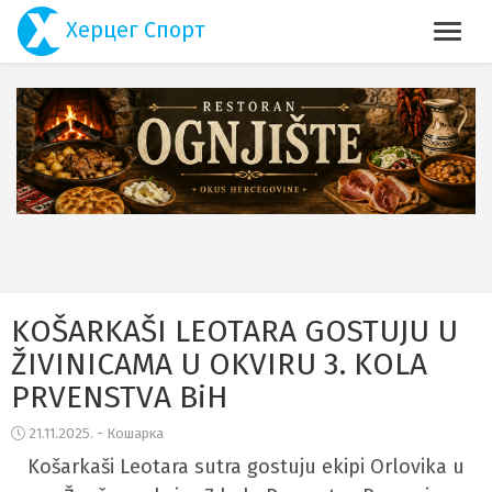
Херцег Спорт
KOŠARKAŠI LEOTARA GOSTUJU U
ŽIVINICAMA U OKVIRU 3. KOLA
PRVENSTVA BiH
21.11.2025. - Кошарка
Košarkaši Leotara sutra gostuju ekipi Orlovika u