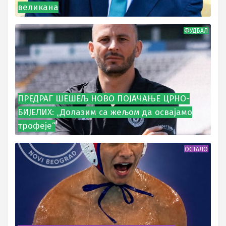
великана
ФУДБАЛ
ПРЕДРАГ ШЕШЕЉ НОВО ПОЈАЧАЊЕ ЦРНО-
БИЈЕЛИХ: „Долазим са жељом да освајамо
трофеје“
ОСТАЛО