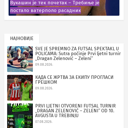
Вукашин је тек почетак – Требиње је
постало ватерполо расадник
НАЈНОВИЈЕ
SVE JE SPREMNO ZA FUTSAL SPEKTAKL U
POLICAMA: Sutra počinje Prvi ljetni turnir
„Dragan Zelenović – Zeleni“
09.08.2026.
КАДА СЕ ЖРТВА ЗА ЕКИПУ ПРОГЛАСИ
ГРЕШКОМ
09.08.2026.
PRVI LJETNI OTVORENI FUTSAL TURNIR
„DRAGAN ZELENOVIĆ – ZELENI“ OD 10.
AVGUSTA U TREBINJU
07.08.2026.