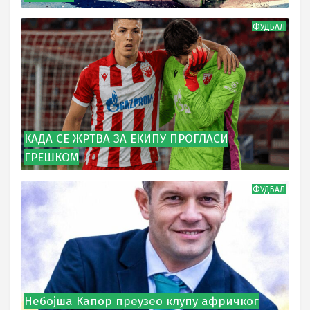
ФУДБАЛ
КАДА СЕ ЖРТВА ЗА ЕКИПУ ПРОГЛАСИ
ГРЕШКОМ
ФУДБАЛ
Небојша Капор преузео клупу афричког