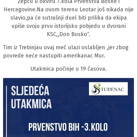
Žepču u okviru 7.kola Prvenstva Bosne i
Hercegovine.Na ovom terenu Leotar još nikada nije
slavio,pa će sutrašnji duel biti prilika da ekipa
upiše svoju prvu istorijsku pobjedu u dvorani
KSC,,Don Bosko“.
Tim iz Trebinjau ovaj meč ulazi oslabljen ,jer zbog
povrede neće nastupiti amerikanac Mur.
Utakmica počinje u 19 časova.