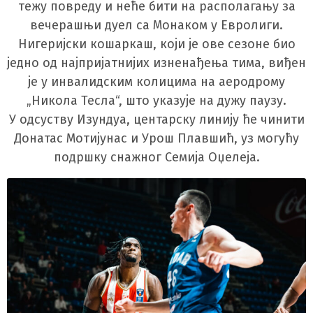
тежу повреду и неће бити на располагању за
вечерашњи дуел са Монаком у Евролиги.
Нигеријски кошаркаш, који је ове сезоне био
једно од најпријатнијих изненађења тима, виђен
је у инвалидским колицима на аеродрому
„Никола Тесла“, што указује на дужу паузу.
У одсуству Изундуа, центарску линију ће чинити
Донатас Мотијунас и Урош Плавшић, уз могућу
подршку снажног Семија Оџелеја.