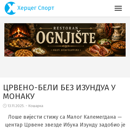
Херцег Спорт
ЦРВЕНО-БЕЛИ БЕЗ ИЗУНДУА У
МОНАКУ
13.11.2025. - Кошарка
Лоше вијести стижу са Малог Калемегдана —
центар Црвене звезде Ибука Изунду задобио је