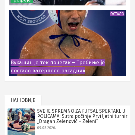
ОСТАЛО
Вукашин је тек почетак – Требиње је
постало ватерполо расадник
НАЈНОВИЈЕ
SVE JE SPREMNO ZA FUTSAL SPEKTAKL U
POLICAMA: Sutra počinje Prvi ljetni turnir
„Dragan Zelenović – Zeleni“
09.08.2026.