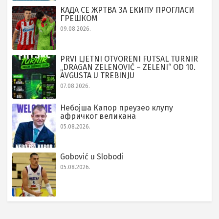
КАДА СЕ ЖРТВА ЗА ЕКИПУ ПРОГЛАСИ
ГРЕШКОМ
09.08.2026.
PRVI LJETNI OTVORENI FUTSAL TURNIR
„DRAGAN ZELENOVIĆ – ZELENI“ OD 10.
AVGUSTA U TREBINJU
07.08.2026.
Небојша Капор преузео клупу
афричког великана
05.08.2026.
Gobović u Slobodi
05.08.2026.