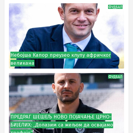
ФУДБАЛ
Небојша Капор преузео клупу афричког
великана
ФУДБАЛ
ПРЕДРАГ ШЕШЕЉ НОВО ПОЈАЧАЊЕ ЦРНО-
БИЈЕЛИХ: „Долазим са жељом да освајамо
трофеје“