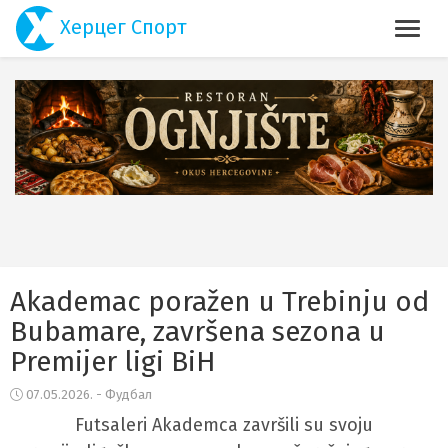
Херцег Спорт
Akademac poražen u Trebinju od
Bubamare, završena sezona u
Premijer ligi BiH
07.05.2026. - Фудбал
Futsaleri Akademca završili su svoju