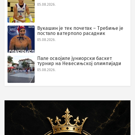
05.08.2026.
Вукашин је тек почетак – Требиње је
постало ватерполо расадник
05.08.2026.
Пале освојиле јуниорски баскет
турнир на Невесињској олимпијади
05.08.2026.