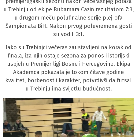
premijerligašku sezonu nakon večerašnjeg poraza
u Trebinju od ekipe
Bubamara Cazin
rezultatom 7:3,
u drugom meču polufinalne serije plej-ofa
Šampionata BiH. Nakon prvog poluvremena gosti
su vodili 3:1.
Iako su Trebinjci večeras zaustavljeni na korak od
finala, iza njih ostaje sezona za ponos i istorijski
uspjeh u Premijer ligi Bosne i Hercegovine. Ekipa
Akademca pokazala je tokom čitave godine
kvalitet, borbenost i karakter, potvrdivši da futsal
u Trebinju ima svijetlu budućnost.