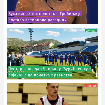
Вукашин је тек почетак – Требиње је
постало ватерполо расадник
ФУДБАЛ
Леотар савладао Чапљину, Ђурић очекује
појачања до почетка првенства
КОШАРКА