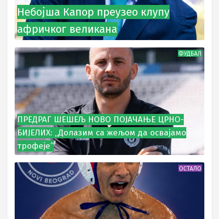
Небојша Капор преузео клупу
афричког великана
ФУДБАЛ
ПРЕДРАГ ШЕШЕЉ НОВО ПОЈАЧАЊЕ ЦРНО-
БИЈЕЛИХ: „Долазим са жељом да освајамо
трофеје“
ОСТАЛО