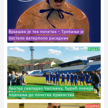
Вукашин је тек почетак – Требиње је
постало ватерполо расадник
ФУДБАЛ
Леотар савладао Чапљину, Ђурић очекује
појачања до почетка првенства
КОШАРКА