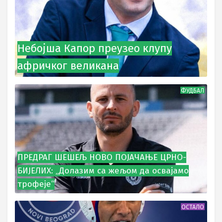
Небојша Капор преузео клупу
афричког великана
ФУДБАЛ
ПРЕДРАГ ШЕШЕЉ НОВО ПОЈАЧАЊЕ ЦРНО-
БИЈЕЛИХ: „Долазим са жељом да освајамо
трофеје“
ОСТАЛО