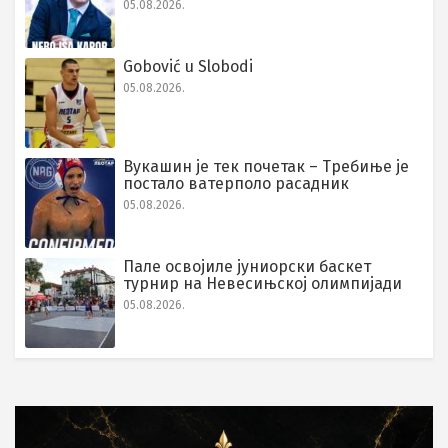
05.08.2026.
Gobović u Slobodi
05.08.2026.
Вукашин је тек почетак – Требиње је
постало ватерполо расадник
05.08.2026.
Пале освојиле јуниорски баскет
турнир на Невесињској олимпијади
05.08.2026.