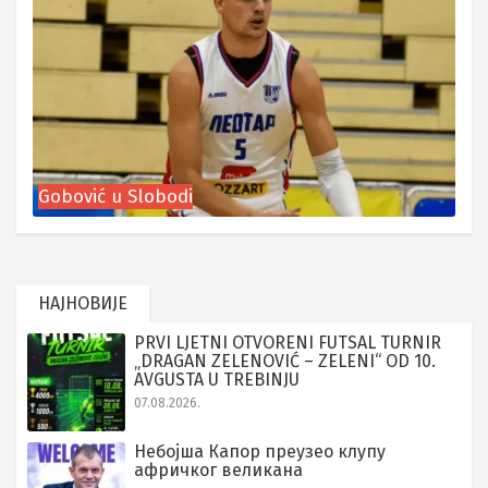
Gobović u Slobodi
НАЈНОВИЈЕ
PRVI LJETNI OTVORENI FUTSAL TURNIR
„DRAGAN ZELENOVIĆ – ZELENI“ OD 10.
AVGUSTA U TREBINJU
07.08.2026.
Небојша Капор преузео клупу
афричког великана