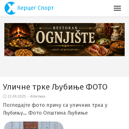
Херцег Спорт
Уличне трке Љубиње ФОТО
22.09.2025. - Атлетика
Погледајте фото причу са уличних трка у
Љубињу… Фото Општина Љубиње