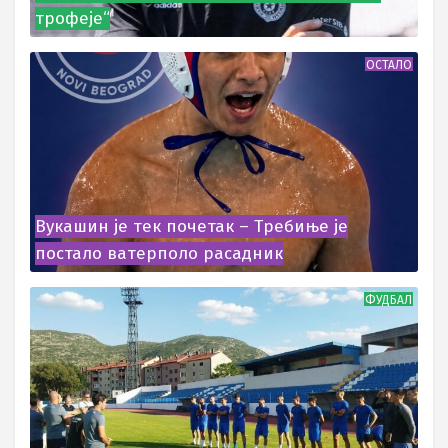
трофеје“
ОСТАЛО
Вукашин је тек почетак – Требиње је
постало ватерполо расадник
ФУДБАЛ