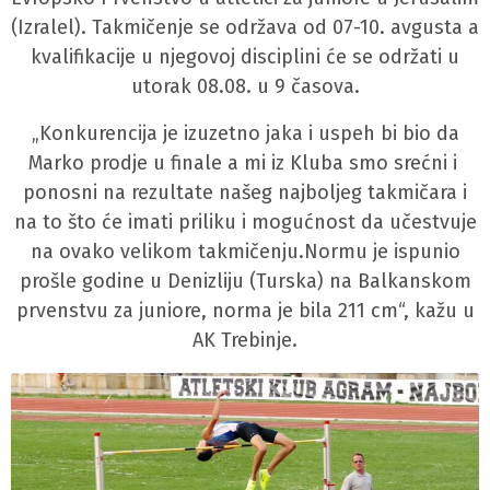
(Izralel). Takmičenje se održava od 07-10. avgusta a
kvalifikacije u njegovoj disciplini će se održati u
utorak 08.08. u 9 časova.
„Konkurencija je izuzetno jaka i uspeh bi bio da
Marko prodje u finale a mi iz Kluba smo srećni i
ponosni na rezultate našeg najboljeg takmičara i
na to što će imati priliku i mogućnost da učestvuje
na ovako velikom takmičenju.Normu je ispunio
prošle godine u Denizliju (Turska) na Balkanskom
prvenstvu za juniore, norma je bila 211 cm“, kažu u
AK Trebinje.