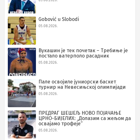
05.08.2026.
Gobović u Slobodi
05.08.2026.
Вукашин је тек почетак – Требиње је
постало ватерполо расадник
05.08.2026.
Пале освојиле јуниорски баскет
турнир на Невесињској олимпијади
05.08.2026.
ПРЕДРАГ ШЕШЕЉ НОВО ПОЈАЧАЊЕ
ЦРНО-БИЈЕЛИХ: „Долазим са жељом да
освајамо трофеје“
05.08.2026.