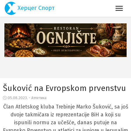
Херцег Спорт
Šuković na Evropskom prvenstvu
05.08.2023. - Атлетика
Član Atletskog kluba Trebinje Marko Šuković, sa još
dvoje takmičara iz reprezentacije BiH a koji su
ispunili normu za učešće, danas putuje na
Evropsko Prvenstvo u atletici za juniore u Jerusalim