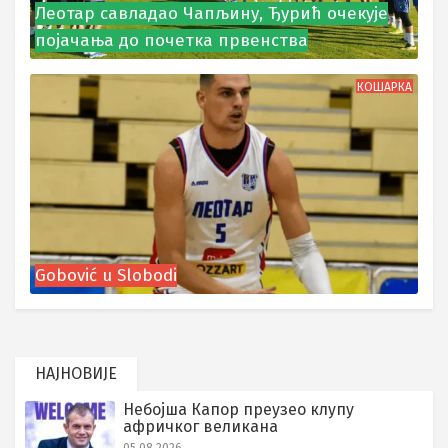
Леотар савладао Чапљину, Ђурић очекује
појачања до почетка првенства
КОШАРКА
Gobović u Slobodi
НАЈНОВИЈЕ
Небојша Капор преузео клупу
афричког великана