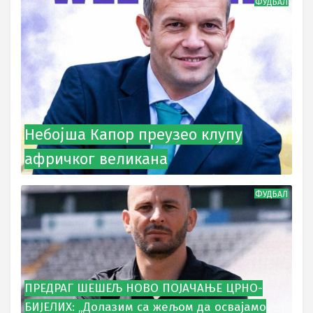
ФУДБАЛ
Небојша Капор преузео клупу
афричког великана
ФУДБАЛ
ПРЕДРАГ ШЕШЕЉ НОВО ПОЈАЧАЊЕ ЦРНО-
БИЈЕЛИХ: „Долазим са жељом да освајамо