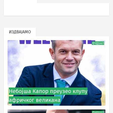
ИЗДВАЈАМО
ФУДБАЛ
Небојша Капор преузео клупу
афричког великана
ФУДБАЛ