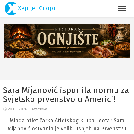
Херцег Спорт
Sara Mijanović ispunila normu za
Svjetsko prvenstvo u Americi!
20.06.2026. - Атлетика
Mlada atletičarka Atletskog kluba Leotar Sara
Mijanović ostvarila je veliki uspjeh na Prvenstvu