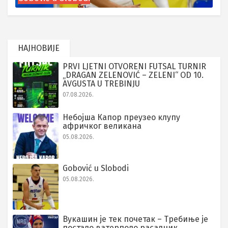
НАЈНОВИЈЕ
PRVI LJETNI OTVORENI FUTSAL TURNIR
„DRAGAN ZELENOVIĆ – ZELENI“ OD 10.
AVGUSTA U TREBINJU
07.08.2026.
Небојша Капор преузео клупу
афричког великана
05.08.2026.
Gobović u Slobodi
05.08.2026.
Вукашин је тек почетак – Требиње је
постало ватерполо расадник