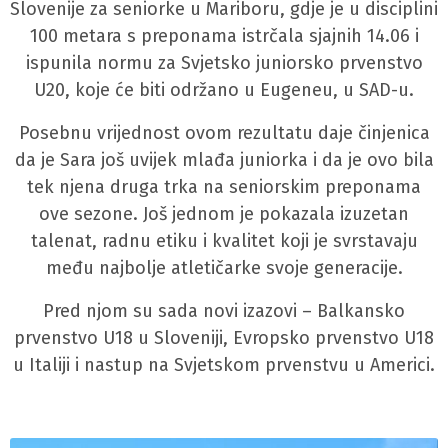
Slovenije za seniorke u Mariboru, gdje je u disciplini
100 metara s preponama istrčala sjajnih 14.06 i
ispunila normu za Svjetsko juniorsko prvenstvo
U20, koje će biti održano u Eugeneu, u SAD-u.
Posebnu vrijednost ovom rezultatu daje činjenica
da je Sara još uvijek mlađa juniorka i da je ovo bila
tek njena druga trka na seniorskim preponama
ove sezone. Još jednom je pokazala izuzetan
talenat, radnu etiku i kvalitet koji je svrstavaju
među najbolje atletičarke svoje generacije.
Pred njom su sada novi izazovi – Balkansko
prvenstvo U18 u Sloveniji, Evropsko prvenstvo U18
u Italiji i nastup na Svjetskom prvenstvu u Americi.