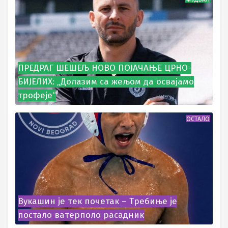
ПРЕДРАГ ШЕШЕЉ НОВО ПОЈАЧАЊЕ ЦРНО-
БИЈЕЛИХ: „Долазим са жељом да освајамо
трофеје“
ОСТАЛО
Вукашин је тек почетак – Требиње је
постало ватерполо расадник