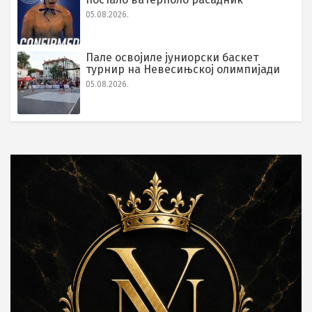
05.08.2026.
Пале освојиле јуниорски баскет
турнир на Невесињској олимпијади
05.08.2026.