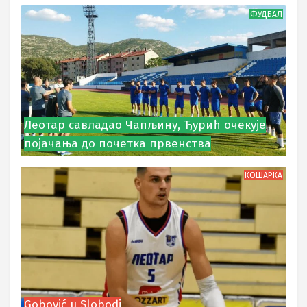
ФУДБАЛ
Леотар савладао Чапљину, Ђурић очекује
појачања до почетка првенства
КОШАРКА
Gobović u Slobodi